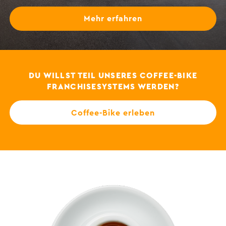
Mehr erfahren
DU WILLST TEIL UNSERES COFFEE-BIKE
FRANCHISESYSTEMS WERDEN?
Coffee-Bike erleben