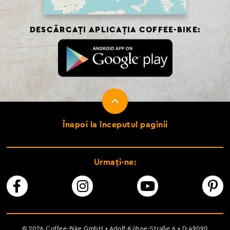
DESCĂRCAȚI APLICAȚIA COFFEE-BIKE:
Înapoi la începutul paginii
Urmați-ne:
© 2026 Coffee-Bike GmbH • Adolf-Köhne-Straße 6 • D-49090