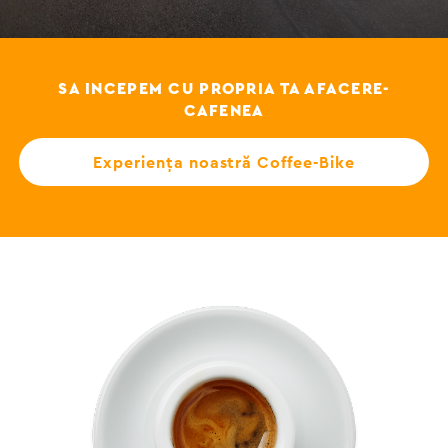
SA INCEPEM CU PROPRIA TA AFACERE-
CAFENEA
Experiența noastră Coffee-Bike