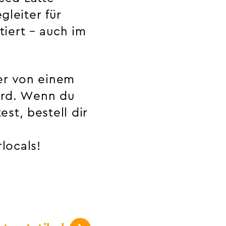
gleiter für
iert – auch im
er von einem
wird. Wenn du
st, bestell dir
locals!