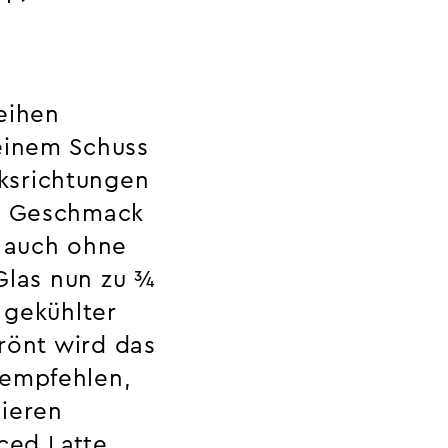
eihen
 einem Schuss
ksrichtungen
en Geschmack
– auch ohne
 Glas nun zu ¾
 gekühlter
krönt wird das
 empfehlen,
vieren
Iced Latte