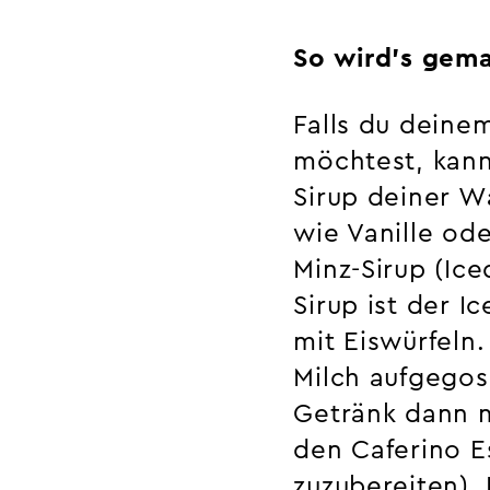
So wird’s gema
Falls du deine
möchtest, kann
Sirup deiner W
wie Vanille od
Minz-Sirup (Ic
Sirup ist der I
mit Eiswürfeln.
Milch aufgegoss
Getränk dann m
den Caferino E
zuzubereiten). 