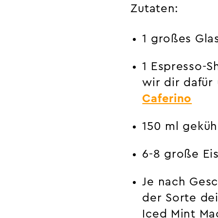
Zutaten:
1 großes Gla
1 Espresso-S
wir dir dafü
Caferino
150 ml geküh
6-8 große Ei
Je nach Gesc
der Sorte de
Iced Mint Ma