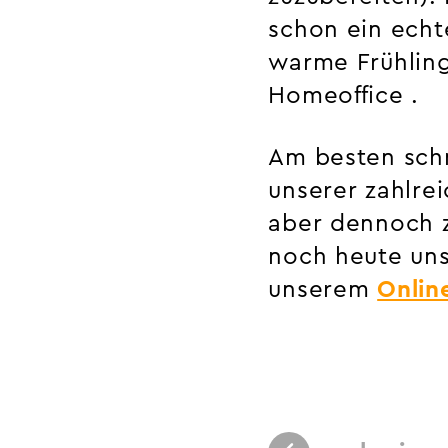
schon ein echte
warme Frühling
Homeoffice .
Am besten schm
unserer zahlre
aber dennoch z
noch heute un
unserem
Onlin