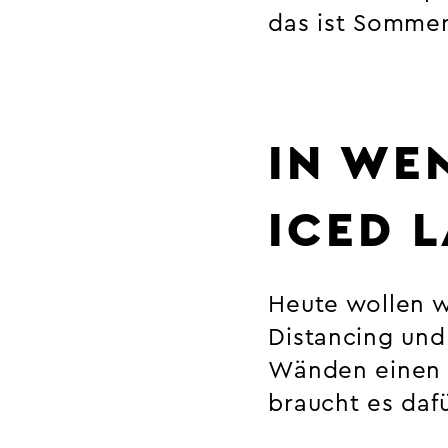
das ist Sommer
IN WE
ICED 
Heute wollen wi
Distancing und
Wänden einen l
braucht es dafü