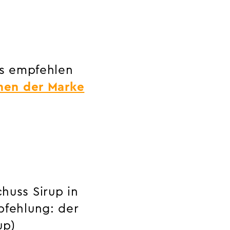
ss empfehlen
nen der Marke
huss Sirup in
pfehlung: der
up)