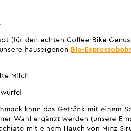
s
hot (für den echten Coffee-Bike Genu
r unsere hauseigenen
Bio-Espressoboh
lte Milch
swürfel
hmack kann das Getränk mit einem Sc
iner Wahl ergänzt werden (unsere Em
cchiato mit einem Hauch von Minz Sir