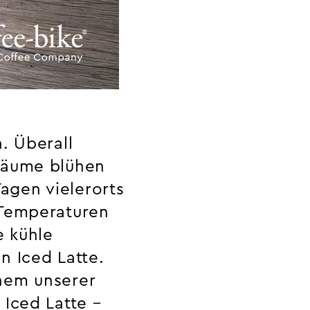
. Überall
 Bäume blühen
Tagen vielerorts
 Temperaturen
e kühle
n Iced Latte.
inem unserer
 Iced Latte –