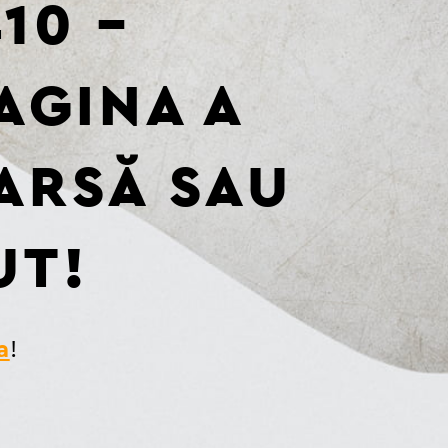
10 –
PAGINA A
ARSĂ SAU
UT!
a
!