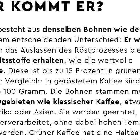
 KOMMT ER?
besteht aus
denselben Bohnen wie de
nem entscheidenden Unterschied:
Er w
h das Auslassen des Röstprozesses bl
ltsstoffe erhalten
, wie die wertvolle
e
. Diese ist bis zu 15 Prozent in grün
 Vergleich: In geröstetem Kaffee sind
ro 100 Gramm. Die Bohnen stammen me
gebieten wie klassischer Kaffee
, etw
rika oder Asien. Sie werden geerntet,
terverarbeitet, ohne dabei hohen Te
werden. Grüner Kaffee hat eine Haltba