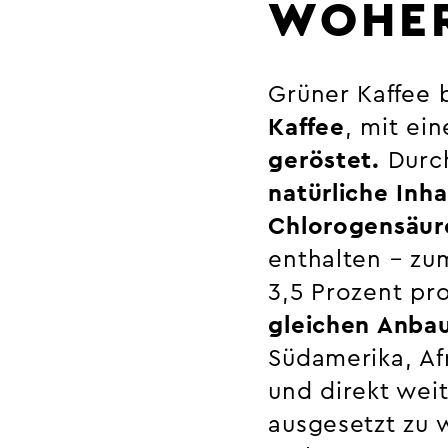
WOHER
Grüner Kaffee 
Kaffee
, mit ei
geröstet.
Durc
natürliche Inha
Chlorogensäur
enthalten – zum
3,5 Prozent p
gleichen Anbau
Südamerika, Af
und direkt wei
ausgesetzt zu 