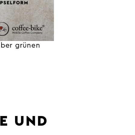
 über grünen
EE UND