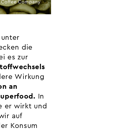
 unter
ecken die
ei es zur
toffwechsels
dere Wirkung
on an
Superfood.
In
e er wirkt und
ir auf
der Konsum