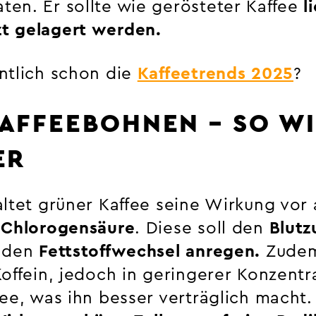
en. Er sollte wie gerösteter Kaffee
l
t gelagert werden.
ntlich schon die
Kaffeetrends 2025
?
AFFEEBOHNEN – SO WI
ER
altet grüner Kaffee seine Wirkung vor
e
Chlorogensäure
. Diese soll den
Blutz
 den
Fettstoffwechsel anregen.
Zudem
offein, jedoch in geringerer Konzentra
ee, was ihn besser verträglich macht.