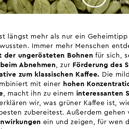
st längst mehr als nur ein Geheimtipp
wussten. Immer mehr Menschen entd
ft der ungerösteten Bohnen
für sich, s
g beim Abnehmen
, zur
Förderung des S
ative zum klassischen Kaffee.
Die mil
ombiniert mit einer
hohen Konzentrati
e
, macht ihn zu einem
interessanten 
erklären wir, was grüner Kaffee ist, wi
besten zubereitest. Außerdem gehen w
enwirkungen
ein und zeigen, für wen 