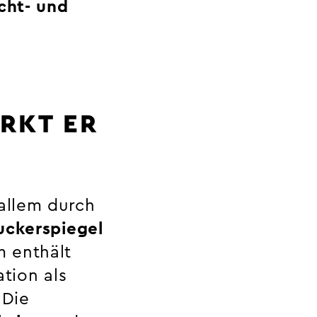
icht- und
RKT ER
 allem durch
uckerspiegel
 enthält
tion als
 Die