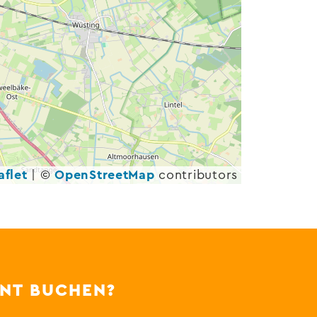
flet
|
©
OpenStreetMap
contributors
ENT BUCHEN?