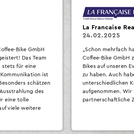
La Francaise Re
24.02.2025
 Coffee-Bike GmbH
„Schon mehrfach ha
eistert! Das Team
Coffee-Bike GmbH 
 stets für eine
Bikes auf unseren E
 Kommunikation ist
zu haben. Auch hab
 Besonders schätzen
unterschiedlichen K
e Ausstrahlung des
aufgenommen. Wir f
 eine tolle
partnerschaftliche 
uf viele weitere