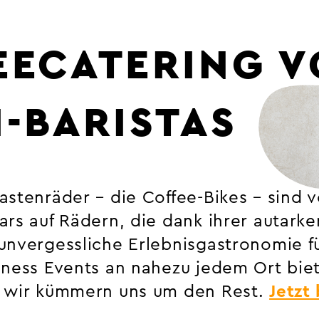
EECATERING 
I-BARISTAS
stenräder – die Coffee-Bikes – sind v
ars auf Rädern, die dank ihrer autarke
unvergessliche Erlebnisgastronomie fü
iness Events an nahezu jedem Ort biet
d wir kümmern uns um den Rest.
Jetzt