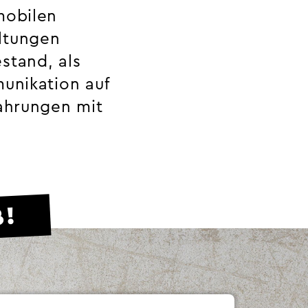
mobilen
ltungen
stand, als
munikation auf
fahrungen mit
B!