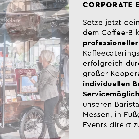
CORPORATE 
Setze jetzt de
dem Coffee-Bike
professioneller
Kaffeecaterings
erfolgreich du
großer Koopera
individuellen 
Servicemöglich
unseren Barista
Messen, in Fuß
Events direkt 