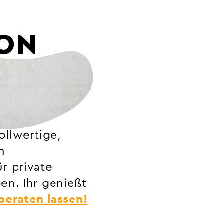
VON
ollwertige,
n
r private
en. Ihr genießt
 beraten lassen!