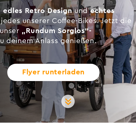
,
edles Retro Design
und
echtes
 jedes unserer Coffee-Bikes. Jetzt die
 unser
„Rundum Sorglos“-
zu deinem Anlass genießen.
Flyer runterladen