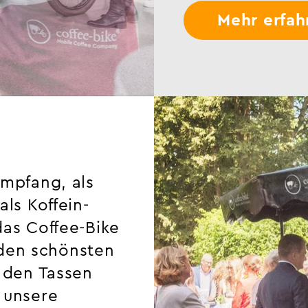
Mehr erfah
empfang, als
ls Koffein-
das Coffee-Bike
den schönsten
 den Tassen
 unsere